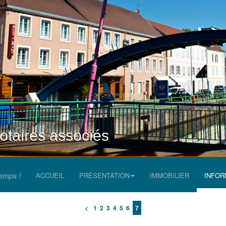
aires associés
temps !
ACCUEIL
PRÉSENTATION
IMMOBILIER
INFOR
<
1
2
3
4
5
6
7