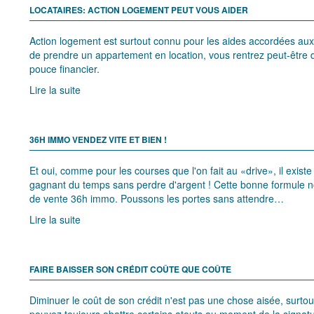
LOCATAIRES: ACTION LOGEMENT PEUT VOUS AIDER
Action logement est surtout connu pour les aides accordées aux
de prendre un appartement en location, vous rentrez peut-être da
pouce financier.
Lire la suite
36H IMMO VENDEZ VITE ET BIEN !
Et oui, comme pour les courses que l'on fait au «drive», il exi
gagnant du temps sans perdre d'argent ! Cette bonne formule 
de vente 36h immo. Poussons les portes sans attendre…
Lire la suite
FAIRE BAISSER SON CRÉDIT COÛTE QUE COÛTE
Diminuer le coût de son crédit n'est pas une chose aisée, surtout 
pouvez toujours abattre certains atouts au moment de la signatur