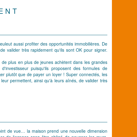
ENT
uleut aussi profiter des opportunités immobilières. De
e valider très rapidement qu'ils sont OK pour signer.
s, de plus en plus de jeunes achètent dans les grandes
d'investisseur puisqu'ils proposent des formules de
oger plutôt que de payer un loyer ! Super connectés, les
leur permettent, ainsi qu'à leurs aînés, de valider très
oint de vue… la maison prend une nouvelle dimension
r de l'espace sans être obligé de pousser les murs.