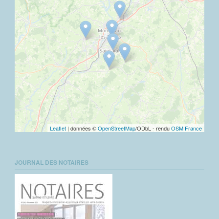
Leaflet
| données ©
OpenStreetMap
/ODbL - rendu
OSM France
JOURNAL DES NOTAIRES