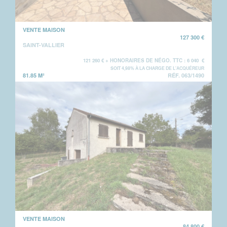
VENTE MAISON
127 300 €
SAINT-VALLIER
121 260 € + HONORAIRES DE NÉGO. TTC : 6 040 €
SOIT 4,98% À LA CHARGE DE L'ACQUÉREUR
81.85 M²
RÉF. 063/1490
VENTE MAISON
84 800 €