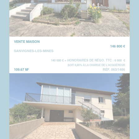
VENTE MAISON
146 800 €
SANVIGNES-LES-MINES
140 000 € + HONORAIRES DE NÉGO. TTC : 6 800 €
SOIT 4,86% À LA CHARGE DE L'ACQUÉREUR
109.67 M²
RÉF. 063/1486