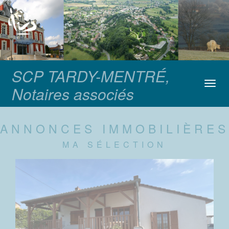
SCP TARDY-MENTRÉ,
Toggl
Notaires associés
navig
ANNONCES IMMOBILIÈRES
MA SÉLECTION