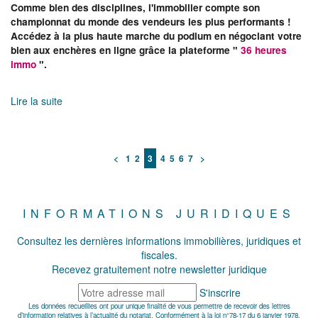
Comme bien des disciplines, l'immobilier compte son
championnat du monde des vendeurs les plus performants !
Accédez à la plus haute marche du podium en négociant votre
bien aux enchères en ligne grâce la plateforme "
36 heures
immo
".
Lire la suite
<
1
2
3
4
5
6
7
>
INFORMATIONS JURIDIQUES
Consultez les dernières informations immobilières, juridiques et
fiscales.
Recevez gratuitement notre newsletter juridique
S'inscrire
Les données recueillies ont pour unique finalité de vous permettre de recevoir des lettres
d’information relatives à l’actualité du notariat. Conformément à la loi n°78-17 du 6 janvier 1978,