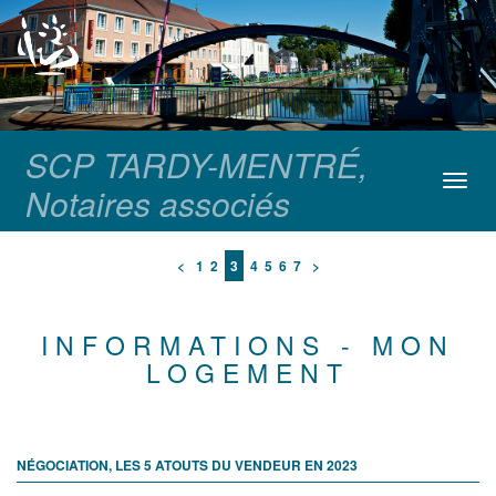
SCP TARDY-MENTRÉ,
Toggl
Notaires associés
navig
<
1
2
3
4
5
6
7
>
INFORMATIONS - MON
LOGEMENT
NÉGOCIATION, LES 5 ATOUTS DU VENDEUR EN 2023