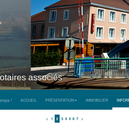
aires associés
temps !
ACCUEIL
PRÉSENTATION
IMMOBILIER
INFOR
<
1
2
3
4
5
6
7
>