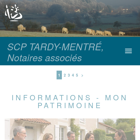
SCP TARDY-MENTRÉ,
Toggl
Notaires associés
navig
1
2
3
4
5
>
INFORMATIONS - MON
PATRIMOINE