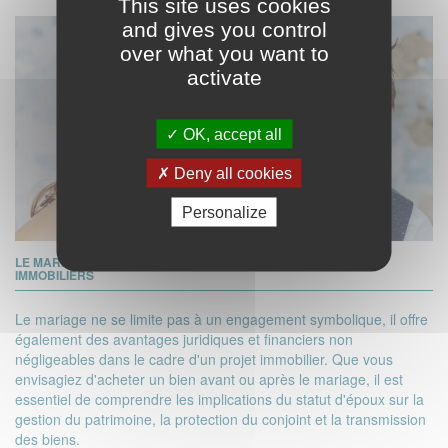
This site uses cookies
and gives you control
over what you want to
activate
OK, accept all
Deny all cookies
Personalize
LE MARIAGE : UN CADRE SÉCURISÉ POUR VOS PROJETS
IMMOBILIERS
Le mariage ne se limite pas à un engagement symbolique, il offre
également des avantages juridiques et financiers non
négligeables dans le cadre d'un projet immobilier. Que vous
envisagiez d'acheter un bien avant ou après le mariage, il est
essentiel de comprendre les implications du statut d'époux sur la
gestion du patrimoine, la protection du conjoint et la transmission
des biens.