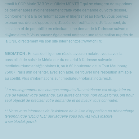
email à SCP Marie TARDY et Olivier MENTRÉ qui se chargera de supprimer
ce dernier après avoir entièrement traité votre demande ou votre dossier.
Conformément à la loi "informatique et libertés" et au RGPD, vous pouvez
exercer vos droits d'opposition, d'accès, de rectification, d'effacement, de
limitation et de portabilité en effectuant une demande à l'adresse suivante :
cil@notaires.fr
. Vous pouvez également adresser une réclamation auprès de
la CNIL directement via son site internet
https://www.cnil.fr
.
: En cas de litige non résolu avec un notaire, vous avez la
MEDIATION
possibilité de saisir le Médiateur du notariat à l'adresse suivante :
mediateurdunotariat@notaires.fr
, ou à 60 boulevard de la Tour Maubourg
75007 Paris afin de tenter, avec son aide, de trouver une résolution amiable
au conflit. Plus d'informations sur :
mediateur-notariat.notaires.fr
.
*
Le renseignement des champs marqués d'un astérisque est obligatoire en
vue de valider votre demande. Les autres champs, non obligatoires, ont pour
seul objectif de préciser votre demande et de mieux vous connaître.
** Nous vous informons de l'existence de la liste d'opposition au démarchage
téléphonique "BLOCTEL" sur laquelle vous pouvez vous inscrire
www.bloctel.gouv.fr
.