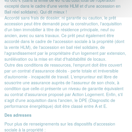
40 000 € (dans la limite de 40 % du coût total de l'opération
excepté dans le cadre d'une vente HLM et d'une accession en
Bail réel solidaire). Qui dit mieux !
Accordé sans frais de dossier, ni garantie ou caution, le prêt
accession peut être demandé pour la construction, l'acquisition
d'un bien immobilier à titre de résidence principale, neuf ou
ancien, avec ou sans travaux. Ce prêt peut également être
accordé dans le cadre de l'accession sociale à la propriété (dont
la vente HLM), de l'accession en
bail réel solidaire
, de
l'agrandissement par le propriétaire d'un logement par extension,
surélévation ou la mise en état d'habitabilité de locaux.
Outre des conditions de ressources, l'emprunt doit être couvert
par un
contrat d'assurance décès - perte totale et irréversible
d'autonomie - incapacité de travail
. L'emprunteur est libre de
souscrire une assurance auprès de l'assureur de son choix, à
condition que celle-ci présente un niveau de garantie équivalent
au contrat d'assurance proposé par Action Logement. Enfin, s'il
s'agit d'une acquisition dans l'ancien, le DPE (
Diagnostic de
performance énergétique
) doit être classé entre A et E.
Des adresses
Pour plus de renseignements sur les dispositifs d'accession
sociale à la propriété :