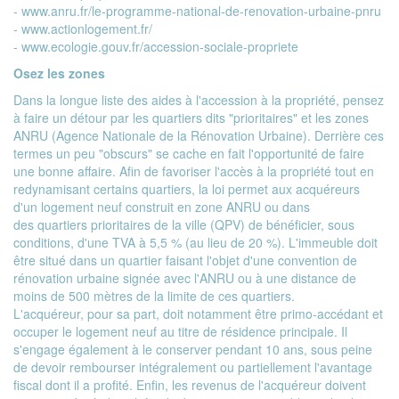
- www.anru.fr/le-programme-national-de-renovation-urbaine-pnru
- www.actionlogement.fr/
- www.ecologie.gouv.fr/accession-sociale-propriete
Osez les zones
Dans la longue liste des aides à l'accession à la propriété, pensez
à faire un détour par les quartiers dits "prioritaires" et les zones
ANRU (Agence Nationale de la Rénovation Urbaine). Derrière ces
termes un peu "obscurs" se cache en fait l'opportunité de faire
une bonne affaire. Afin de favoriser l'accès à la propriété tout en
redynamisant certains quartiers, la loi permet aux acquéreurs
d'un logement neuf construit en zone ANRU ou dans
des
quartiers prioritaires de la ville
(QPV) de bénéficier, sous
conditions, d'une TVA à 5,5 % (au lieu de 20 %). L'immeuble doit
être situé dans un quartier faisant l'objet d'une convention de
rénovation urbaine signée avec l'ANRU ou à une distance de
moins de 500 mètres de la limite de ces quartiers.
L'acquéreur, pour sa part, doit notamment être primo-accédant et
occuper le logement neuf au titre de résidence principale. Il
s'engage également à le conserver pendant 10 ans, sous peine
de devoir rembourser intégralement ou partiellement l'avantage
fiscal dont il a profité. Enfin, les revenus de l'acquéreur doivent