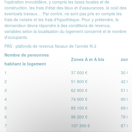
l'opération immobilière, y compris les taxes locales et de
construction, les frais d'état des lieux et d'assurances, le coût des
éventuels travaux… Par contre, ne sont pas pris en compte les
frais de notaire et les frais d'hypothèque. Pour y prétendre, le
demandeur devra répondre à des conditions de revenus,
variables selon la localisation du logement concerné et le nombre
d'occupants.
PAS : plafonds de revenus fiscaux de l'année N-2
Nombre de personnes
Zones A et A bis
zone
habitant le logement
1
37 000 €
30 00
2
51 800 €
42 00
3
62 900 €
51 00
4
74 000 €
60 00
5
85 100 €
69 00
6
96 200 €
78 00
7
107 300 €
87 00