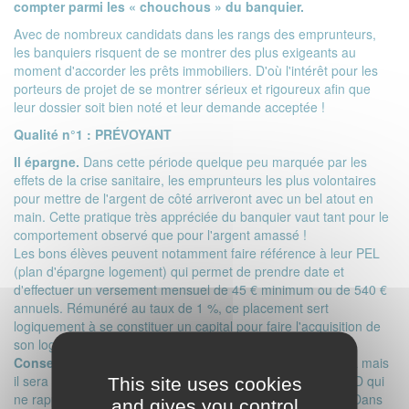
compter parmi les « chouchous » du banquier.
Avec de nombreux candidats dans les rangs des emprunteurs,
les banquiers risquent de se montrer des plus exigeants au
moment d'accorder les prêts immobiliers. D'où l'intérêt pour les
porteurs de projet de se montrer sérieux et rigoureux afin que
leur dossier soit bien noté et leur demande acceptée !
Qualité n°1 : PRÉVOYANT
Il épargne.
Dans cette période quelque peu marquée par les
effets de la crise sanitaire, les
emprunteurs
les plus volontaires
pour mettre de l'argent de côté arriveront avec un bel atout en
main. Cette pratique très appréciée du banquier vaut tant pour le
comportement observé que pour l'argent amassé !
Les bons élèves peuvent notamment faire référence à leur PEL
(plan d'épargne logement) qui permet de prendre date et
d'effectuer un versement mensuel de 45 € minimum ou de 540 €
annuels. Rémunéré au taux de 1 %, ce placement sert
logiquement à se constituer un capital pour faire l'acquisition de
son logement.
Conseil :
vous pouvez préférer un autre placement au PEL mais
il sera moins bien rémunéré, c'est le cas du Livret A, du LDD qui
This site uses cookies
ne rapportent que 0,5 % mais où l'argent reste disponible. Dans
and gives you control