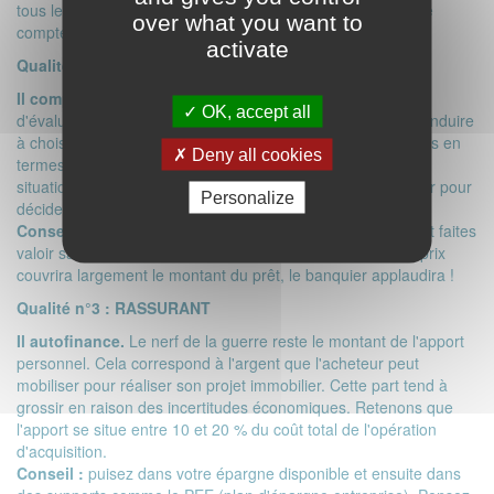
tous les cas, optez pour le virement automatique afin que le
over what you want to
compte en question soit régulièrement abondé.
activate
Qualité n°2 : ENTREPRENANT
Il compare.
Un projet immobilier nécessite de s'informer,
OK, accept all
d'évaluer, de trancher… Toutes ces décisions, elles vont conduire
à choisir un bien immobilier qui offre de bonnes perspectives en
Deny all cookies
termes de valorisation et de belles qualités au niveau de sa
situation. Autant de critères que le banquier saura apprécier pour
Personalize
décider d'accorder le prêt ou le refuser.
Conseil :
valorisez les atouts du bien que vous convoitez et faites
valoir sa plus-value potentielle en cas de vente. Quand le prix
couvrira largement le montant du prêt, le banquier applaudira !
Qualité n°3 : RASSURANT
Il autofinance.
Le nerf de la guerre reste le montant de l'apport
personnel. Cela correspond à l'argent que l'acheteur peut
mobiliser pour réaliser son
projet immobilier.
Cette part tend à
grossir en raison des incertitudes économiques. Retenons que
l'apport se situe entre 10 et 20 % du coût total de l'opération
d'acquisition.
Conseil :
puisez dans votre épargne disponible et ensuite dans