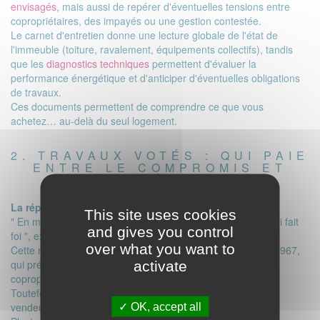
envisagés
, mais aussi de repérer d'éventuelles tensions entre
copropriétaires, des impayés ou une gestion contestée.
Le carnet d'entretien donne une lecture globale de l'état de
l'immeuble (toiture, ravalement, équipements collectifs), tandis
que les
diagnostics techniques
permettent d'évaluer la
performance énergétique et d'anticiper d'éventuelles obligations
de travaux.
Ces documents permettent de comprendre ce que vous
achetez… au-delà du seul logement.
2. TRAVAUX VOTÉS : QUI PAIE
ENTRE LE COMPROMIS ET
L'ACTE DÉFINITIF ?
La réponse de Stéphanie Swiklinski :
This site uses cookies
" En matière de travaux, c'est la date de l'appel de fonds qui fait
and gives you control
foi ", explique la diplômée notaire.
over what you want to
Cette règle est fixée par l'article 6-2 du décret du 17 mars 1967,
activate
qui prévoit que les appels de fonds sont à régler par le
copropriétaire en place au moment où ils sont exigibles.
Toutefois, une répartition différente peut être prévue entre
OK, accept all
vendeur et acquéreur.