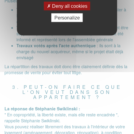
Plusieurs situations doivent être distinguées :
Deny all cookies
Travaux votés avant le compromis
: ils peuvent rester à
la charge du vendeur, même s'ils ne sont pas encore
Personalize
exigibles
Travaux votés entre compromis et acte
: ils peuvent être
supportés par l'acquéreur, à condition que celui-ci ait été
informé et représenté lors de l'assemblée générale
Travaux votés après l'acte authentique
: ils sont à la
charge du nouvel acquéreur, même si le projet était déjà
envisagé
La répartition des travaux doit donc être clairement définie dès la
promesse de vente pour éviter tout litige.
3. PEUT-ON FAIRE CE QUE
L'ON VEUT DANS SON
APPARTEMENT ?
La réponse de Stéphanie Swiklinski :
" En copropriété, la liberté existe, mais elle reste encadrée ",
rappelle Stéphanie Swiklinski.
Vous pouvez réaliser librement des travaux à l'intérieur de votre
logement (aménagement, décoration, rénovation), à condition