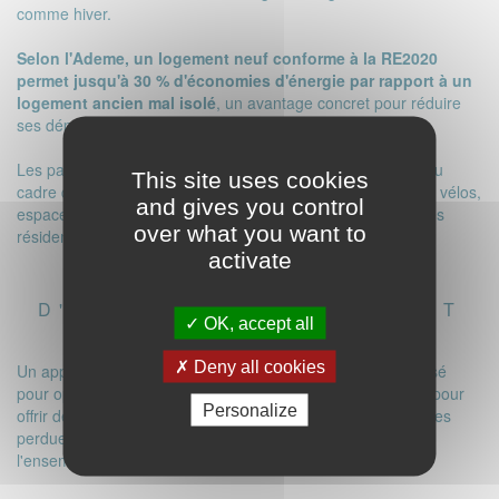
comme hiver.
Selon l'Ademe, un logement neuf conforme à la RE2020
permet jusqu'à 30 % d'économies d'énergie par rapport à un
logement ancien mal isolé
, un avantage concret pour réduire
ses dépenses tout en profitant d'un confort accru.
Les parties communes contribuent également à la qualité du
This site uses cookies
cadre de vie : halls lumineux, ascenseurs silencieux, locaux vélos,
and gives you control
espaces paysagers… La conception vise à faciliter la vie des
over what you want to
résidents au quotidien.
activate
2. UN CONFORT
D'HABITATION MODERNE ET
OK, accept all
FONCTIONNEL
Deny all cookies
Un appartement neuf se distingue par un agencement pensé
pour optimiser chaque mètre carré. Les plans sont conçus pour
Personalize
offrir des espaces fluides, pratiques et lumineux. Les surfaces
perdues sont limitées, permettant de profiter réellement de
l'ensemble du logement.