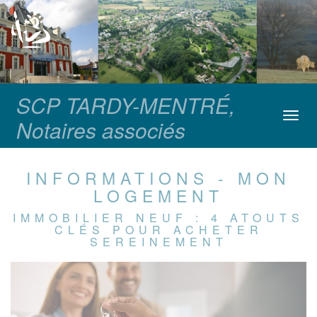
SCP TARDY-MENTRÉ,
Toggl
Notaires associés
navig
INFORMATIONS - MON
LOGEMENT
IMMOBILIER NEUF : 4 ATOUTS
CLÉS POUR ACHETER
SEREINEMENT