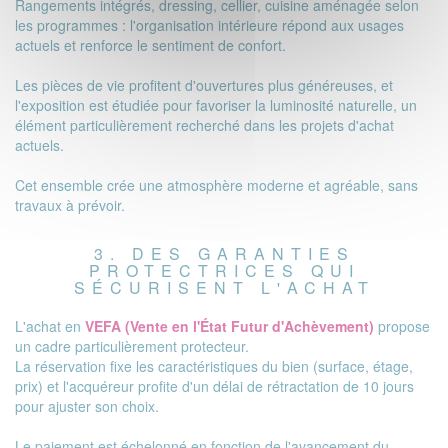
Rangements intégrés, dressing, cellier, cuisine aménagée selon
les programmes : l'organisation intérieure répond aux usages
actuels et renforce le sentiment de confort.
Les pièces de vie profitent d'ouvertures plus généreuses, et
l'exposition est étudiée pour favoriser la luminosité naturelle, un
élément particulièrement recherché dans les projets d'achat
actuels.
Cet ensemble crée une atmosphère moderne et agréable, sans
travaux à prévoir.
3. DES GARANTIES
PROTECTRICES QUI
SÉCURISENT L'ACHAT
L'achat en
VEFA (Vente en l'État Futur d'Achèvement)
propose
un cadre particulièrement protecteur.
La réservation fixe les caractéristiques du bien (surface, étage,
prix) et l'acquéreur profite d'un délai de rétractation de 10 jours
pour ajuster son choix.
Le paiement est échelonné en fonction de l'avancement du