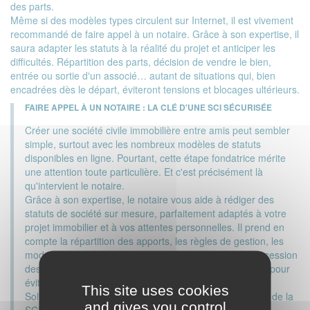
des parts.
Même si des modèles types circulent sur Internet, il est vivement
recommandé de faire appel à un notaire. Grâce à son expertise, il
saura adapter les statuts à la réalité du projet et anticiper les
difficultés. Répartition des parts, décision de vendre le bien,
entrée ou sortie d'un associé… autant de situations qui, bien
encadrées dès le départ, éviteront tensions et blocages ultérieurs.
FAIRE APPEL À UN NOTAIRE : LA CLÉ D'UNE SCI SÉCURISÉE
Créer une société civile immobilière entre amis peut sembler
simple, surtout avec les nombreux modèles de statuts
disponibles en ligne. Pourtant, cette étape fondatrice mérite
une attention toute particulière. Et c'est précisément là
qu'intervient le notaire.
Grâce à son expertise, le notaire vous aide à rédiger des
statuts de société sur mesure, parfaitement adaptés à votre
projet immobilier et à vos attentes personnelles. Il prend en
compte la répartition des apports, les règles de gestion, les
modalités de décision et les conditions de sortie ou de cession
des parts. Il peut aussi intégrer des clauses spécifiques pour
éviter les blocages, les conflits ou les incertitudes.
This site uses cookies
Solliciter un notaire, c'est s'assurer d'un fonctionnement de la
and gives you control