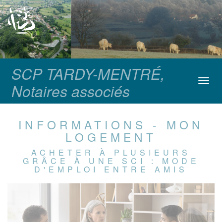
SCP TARDY-MENTRÉ,
Toggl
Notaires associés
navig
INFORMATIONS - MON
LOGEMENT
ACHETER À PLUSIEURS
GRÂCE À UNE SCI : MODE
D'EMPLOI ENTRE AMIS