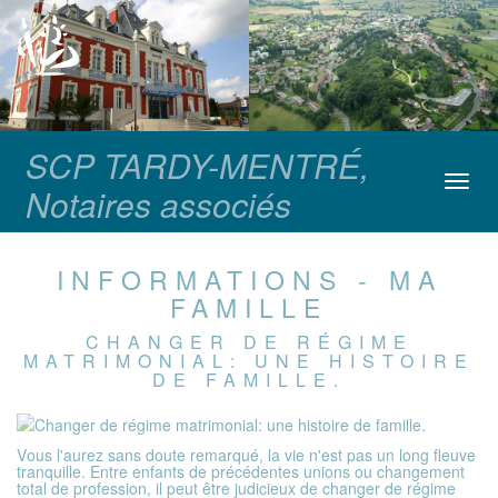
SCP TARDY-MENTRÉ,
Toggl
Notaires associés
navig
INFORMATIONS - MA
FAMILLE
CHANGER DE RÉGIME
MATRIMONIAL: UNE HISTOIRE
DE FAMILLE.
Vous l'aurez sans doute remarqué, la vie n'est pas un long fleuve
tranquille. Entre enfants de précédentes unions ou changement
total de profession, il peut être judicieux de changer de régime