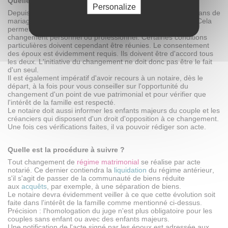
Quelles sont les conditions pour pouvoir le faire ?
Personalize
Depuis la loi du 23 mars 2019, il n'y a plus à attendre deux ans de
mariage avant de pouvoir changer de régime matrimonial. Cela
permet de s'adapter avec plus de souplesse en cas de
changement personnel ou professionnel. Certaines conditions
particulières doivent cependant être réunies. Le consentement
des époux est évidemment requis. Ils doivent être d'accord tous
les deux. L'initiative du changement ne doit donc pas être le fait
d'un seul.
Il est également impératif d'avoir recours à un notaire, dès le
départ, à la fois pour vous conseiller sur l'opportunité du
changement d'un point de vue patrimonial et pour vérifier que
l'intérêt de la famille est respecté.
Le notaire doit aussi informer les enfants majeurs du couple et les
créanciers qui disposent d'un droit d'opposition à ce changement.
Une fois ces vérifications faites, il va pouvoir rédiger son acte.
Quelle est la procédure à suivre ?
Tout changement de
régime matrimonial
se réalise par acte
notarié. Ce dernier contiendra la
liquidation
du régime antérieur,
s'il s'agit de passer de la communauté de biens réduite
aux
acquêts
, par exemple, à une séparation de biens.
Le notaire devra évidemment veiller à ce que cette évolution soit
faite dans l'intérêt de la famille comme mentionné ci-dessus.
Précision : l'homologation du juge n'est plus obligatoire pour les
couples sans enfant ou avec des enfants majeurs.
Une notification de l'acte signé par les époux est adressée aux