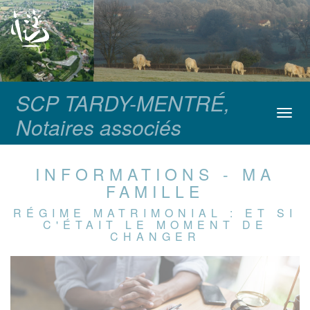
SCP TARDY-MENTRÉ,
Toggl
Notaires associés
navig
INFORMATIONS - MA
FAMILLE
RÉGIME MATRIMONIAL : ET SI
C'ÉTAIT LE MOMENT DE
CHANGER