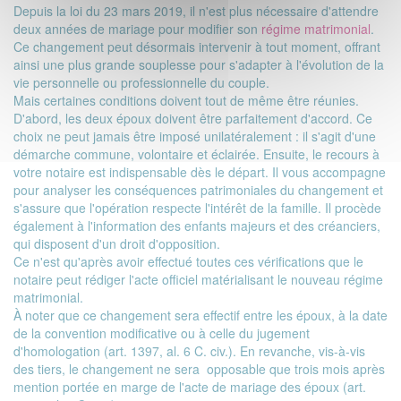
Depuis la loi du 23 mars 2019, il n'est plus nécessaire d'attendre
deux années de mariage pour modifier son
régime matrimonial
.
Ce changement peut désormais intervenir à tout moment, offrant
ainsi une plus grande souplesse pour s'adapter à l'évolution de la
vie personnelle ou professionnelle du couple.
Mais certaines conditions doivent tout de même être réunies.
D'abord, les deux époux doivent être parfaitement d'accord. Ce
choix ne peut jamais être imposé unilatéralement : il s'agit d'une
démarche commune, volontaire et éclairée. Ensuite, le recours à
votre notaire est indispensable dès le départ. Il vous accompagne
pour analyser les conséquences patrimoniales du changement et
s'assure que l'opération respecte l'intérêt de la famille. Il procède
également à l'information des enfants majeurs et des créanciers,
qui disposent d'un droit d'opposition.
Ce n'est qu'après avoir effectué toutes ces vérifications que le
notaire peut rédiger l'acte officiel matérialisant le nouveau régime
matrimonial.
À noter que ce changement sera effectif entre les époux, à la date
de la convention modificative ou à celle du jugement
d'homologation (art. 1397, al. 6 C. civ.). En revanche, vis-à-vis
des tiers, le changement ne sera opposable que trois mois après
mention portée en marge de l'acte de mariage des époux (art.