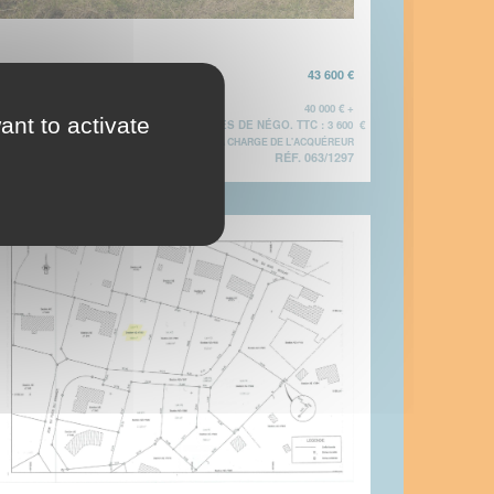
VENTE TERRAIN À BÂTIR
43 600 €
SANVIGNES-LES-
MINES
40 000 € +
ant to activate
HONORAIRES DE NÉGO. TTC : 3 600 €
SOIT 9% À LA CHARGE DE L'ACQUÉREUR
5282 M2
RÉF. 063/1297