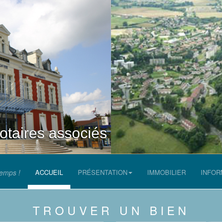
aires associés
temps !
ACCUEIL
PRÉSENTATION
IMMOBILIER
INFOR
TROUVER UN BIEN