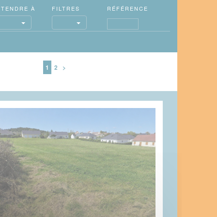
ÉTENDRE
À
FILTRES
RÉFÉRENCE
1
2
>