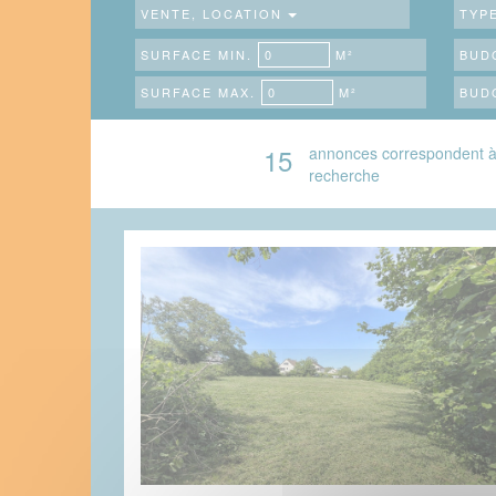
VENTE, LOCATION
TYP
SURFACE MIN.
M²
BUDG
SURFACE MAX.
M²
BUD
15
annonces correspondent à
recherche