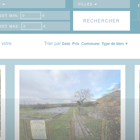
E
VILLES
ET MIN.
€
GET MAX.
€
 votre
Trier par
Date
Prix
Commune
Type de bien ▼