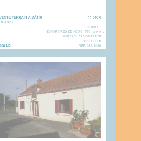
VENTE TERRAIN À BÂTIR
44 040 €
BLANZY
42 000 € +
HONORAIRES DE NÉGO. TTC : 2 040 €
SOIT 4,86% À LA CHARGE DE
L'ACQUÉREUR
998 M2
RÉF. 063/1066