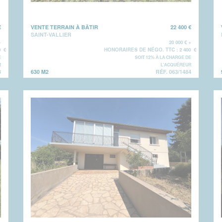
€
VENTE TERRAIN À BÂTIR
22 400 €
SAINT-VALLIER
+
20 000 € +
0 €
HONORAIRES DE NÉGO. TTC : 2 400 €
E
SOIT 12% À LA CHARGE DE
R
L'ACQUÉREUR
3
630 M2
RÉF. 063/1484