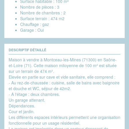
2
Surface habitable :
100 m
Nombre de pièces :
3
Nombre de chambres :
2
Surface terrain :
474 m2
Chauffage :
gaz
Garage :
Oui
DESCRIPTIF DÉTAILLÉ
Maison à vendre à Montceau-les-Mines (71300) en Saône-
et-Loire (71). Cette maison mitoyenne de 100 m² est située
sur un terrain de 474 m².
Elevée en partie sur cave et vide sanitaire, elle comprend :
- Au rez-de-chaussée : cuisine, salle de bains avec baignoire
et douche et WC, séjour de 42m2.
- A l'étage : deux chambres.
Un garage attenant.
Dépendances.
Cour et jardin.
Les différents espaces intérieurs permettent une organisation
fonctionnelle pour un usage résidentiel.
La maison est implantée dans un secteur disposant de