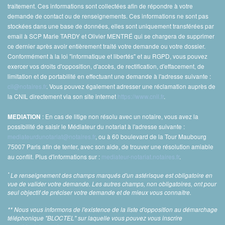
traitement. Ces informations sont collectées afin de répondre à votre
demande de contact ou de renseignements. Ces informations ne sont pas
stockées dans une base de données, elles sont uniquement transférées par
email à SCP Marie TARDY et Olivier MENTRÉ qui se chargera de supprimer
ce dernier après avoir entièrement traité votre demande ou votre dossier.
Conformément à la loi "informatique et libertés" et au RGPD, vous pouvez
exercer vos droits d'opposition, d'accès, de rectification, d'effacement, de
limitation et de portabilité en effectuant une demande à l'adresse suivante :
cil@notaires.fr
. Vous pouvez également adresser une réclamation auprès de
la CNIL directement via son site internet
https://www.cnil.fr
.
: En cas de litige non résolu avec un notaire, vous avez la
MEDIATION
possibilité de saisir le Médiateur du notariat à l'adresse suivante :
mediateurdunotariat@notaires.fr
, ou à 60 boulevard de la Tour Maubourg
75007 Paris afin de tenter, avec son aide, de trouver une résolution amiable
au conflit. Plus d'informations sur :
mediateur-notariat.notaires.fr
.
*
Le renseignement des champs marqués d'un astérisque est obligatoire en
vue de valider votre demande. Les autres champs, non obligatoires, ont pour
seul objectif de préciser votre demande et de mieux vous connaître.
** Nous vous informons de l'existence de la liste d'opposition au démarchage
téléphonique "BLOCTEL" sur laquelle vous pouvez vous inscrire