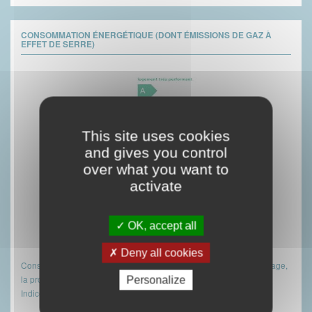
CONSOMMATION ÉNERGÉTIQUE (DONT ÉMISSIONS DE GAZ À
EFFET DE SERRE)
This site uses cookies
and gives you control
over what you want to
activate
OK, accept all
(réalisé le 13/04/2026)
Deny all cookies
Consommations énergétiques (en énergie primaire) pour le chauffage,
la production d'eau chaude sanitaire et le refroidissement
Personalize
2
Indice de mesure : kWhEP/m
.an