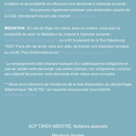
limitation et de portabilité en effectuant une demande à l'adresse suivante :
cil@notaires.fr
. Vous pouvez également adresser une réclamation auprès de
la CNIL directement via son site internet
https://www.cnil.fr
.
: En cas de litige non résolu avec un notaire, vous avez la
MEDIATION
possibilité de saisir le Médiateur du notariat à l'adresse suivante :
mediateurdunotariat@notaires.fr
, ou à 60 boulevard de la Tour Maubourg
75007 Paris afin de tenter, avec son aide, de trouver une résolution amiable
au conflit. Plus d'informations sur :
mediateur-notariat.notaires.fr
.
*
Le renseignement des champs marqués d'un astérisque est obligatoire en
vue de valider votre demande. Les autres champs, non obligatoires, ont pour
seul objectif de préciser votre demande et de mieux vous connaître.
** Nous vous informons de l'existence de la liste d'opposition au démarchage
téléphonique "BLOCTEL" sur laquelle vous pouvez vous inscrire
www.bloctel.gouv.fr
.
SCP TARDY-MENTRÉ, Notaires associés
Mentions légales