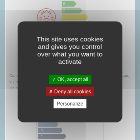
This site uses cookies
and gives you control
over what you want to
activate
(réalisé le 16/03/2026)
Consommations énergétiques (en énergie primaire) pour le chauffage,
OK, accept all
la production d'eau chaude sanitaire et le refroidissement
2
Indice de mesure : kWhEP/m
.an
Deny all cookies
Personalize