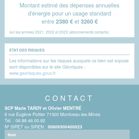
Montant estimé des dépenses annuelles
d'énergie pour un usage standard
entre
et
2380 €
3260 €
sur les années 2021, 2022 et 2023 (abonnements compris)
ETAT DES RISQUES
Les informations sur les risques auxquels ce bien est exposé
sont disponibles sur le site Géoriques :
www.georisques.gouv.fr
CONTACT
SCP Marie TARDY et Olivier MENTRÉ
6 rue Eugène Pottier 71300 Montceau-les-Mines
Tél. : 06.88.46.00.82
Nº SIRET ou SIREN :
30809300400023