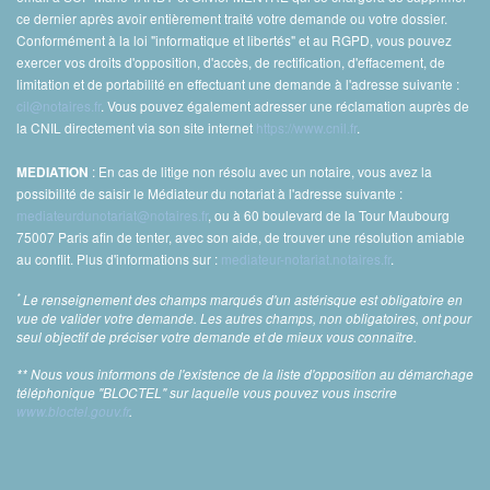
ce dernier après avoir entièrement traité votre demande ou votre dossier.
Conformément à la loi "informatique et libertés" et au RGPD, vous pouvez
exercer vos droits d'opposition, d'accès, de rectification, d'effacement, de
limitation et de portabilité en effectuant une demande à l'adresse suivante :
cil@notaires.fr
. Vous pouvez également adresser une réclamation auprès de
la CNIL directement via son site internet
https://www.cnil.fr
.
: En cas de litige non résolu avec un notaire, vous avez la
MEDIATION
possibilité de saisir le Médiateur du notariat à l'adresse suivante :
mediateurdunotariat@notaires.fr
, ou à 60 boulevard de la Tour Maubourg
75007 Paris afin de tenter, avec son aide, de trouver une résolution amiable
au conflit. Plus d'informations sur :
mediateur-notariat.notaires.fr
.
*
Le renseignement des champs marqués d'un astérisque est obligatoire en
vue de valider votre demande. Les autres champs, non obligatoires, ont pour
seul objectif de préciser votre demande et de mieux vous connaître.
** Nous vous informons de l'existence de la liste d'opposition au démarchage
téléphonique "BLOCTEL" sur laquelle vous pouvez vous inscrire
www.bloctel.gouv.fr
.