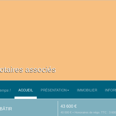
aires associés
temps !
ACCUEIL
PRÉSENTATION
IMMOBILIER
INFOR
43 600 €
 BÂTIR
40 000 € + Honoraires de négo. TTC : 3 60