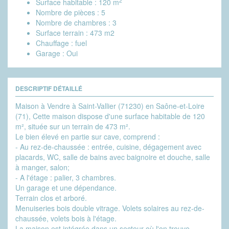
2
Surface habitable :
120 m
Nombre de pièces :
5
Nombre de chambres :
3
Surface terrain :
473 m2
Chauffage :
fuel
Garage :
Oui
DESCRIPTIF DÉTAILLÉ
Maison à Vendre à Saint-Vallier (71230) en Saône-et-Loire
(71), Cette maison dispose d'une surface habitable de 120
m², située sur un terrain de 473 m².
Le bien élevé en partie sur cave, comprend :
- Au rez-de-chaussée : entrée, cuisine, dégagement avec
placards, WC, salle de bains avec baignoire et douche, salle
à manger, salon;
- A l'étage : palier, 3 chambres.
Un garage et une dépendance.
Terrain clos et arboré.
Menuiseries bois double vitrage. Volets solaires au rez-de-
chaussée, volets bois à l'étage.
La maison est intégrée dans un secteur où l'on trouve