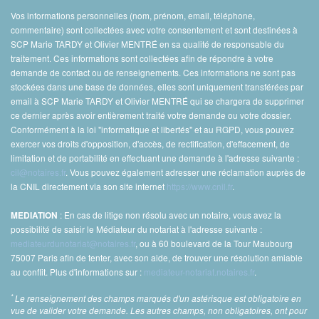
Vos informations personnelles (nom, prénom, email, téléphone,
commentaire) sont collectées avec votre consentement et sont destinées à
SCP Marie TARDY et Olivier MENTRÉ en sa qualité de responsable du
traitement. Ces informations sont collectées afin de répondre à votre
demande de contact ou de renseignements. Ces informations ne sont pas
stockées dans une base de données, elles sont uniquement transférées par
email à SCP Marie TARDY et Olivier MENTRÉ qui se chargera de supprimer
ce dernier après avoir entièrement traité votre demande ou votre dossier.
Conformément à la loi "informatique et libertés" et au RGPD, vous pouvez
exercer vos droits d'opposition, d'accès, de rectification, d'effacement, de
limitation et de portabilité en effectuant une demande à l'adresse suivante :
cil@notaires.fr
. Vous pouvez également adresser une réclamation auprès de
la CNIL directement via son site internet
https://www.cnil.fr
.
: En cas de litige non résolu avec un notaire, vous avez la
MEDIATION
possibilité de saisir le Médiateur du notariat à l'adresse suivante :
mediateurdunotariat@notaires.fr
, ou à 60 boulevard de la Tour Maubourg
75007 Paris afin de tenter, avec son aide, de trouver une résolution amiable
au conflit. Plus d'informations sur :
mediateur-notariat.notaires.fr
.
*
Le renseignement des champs marqués d'un astérisque est obligatoire en
vue de valider votre demande. Les autres champs, non obligatoires, ont pour