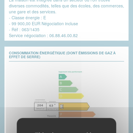
diverses commodités, telles que des écoles, des commerces,
une gare et des services.
- Classe énergie : E
- 99 900,00 EUR Négociation incluse
- Réf : 063/1435
Service négociation : 06.88.46.00.82
CONSOMMATION ÉNERGÉTIQUE (DONT ÉMISSIONS DE GAZ À
EFFET DE SERRE)